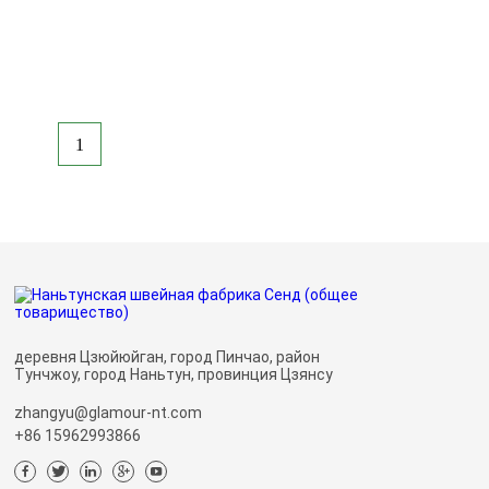
1
деревня Цзюйюйган, город Пинчао, район
Тунчжоу, город Наньтун, провинция Цзянсу
zhangyu@glamour-nt.com
+86 15962993866